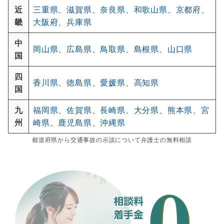
近
三重県
、
滋賀県
、
奈良県
、
和歌山県
、
京都府
、
畿
大阪府
、
兵庫県
中
岡山県
、
広島県
、
鳥取県
、
島根県
、
山口県
国
四
香川県
、
徳島県
、
愛媛県
、
高知県
国
九
福岡県
、
佐賀県
、
長崎県
、
大分県
、
熊本県
、
宮
州
崎県
、
鹿児島県
、
沖縄県
都道府県から交通事故の示談について弁護士の無料相談