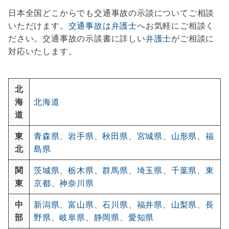
日本全国どこからでも交通事故の示談についてご相談
いただけます。
交通事故は弁護士
へお気軽にご相談く
ださい。交通事故の示談書に詳しい
弁護士
がご相談に
対応いたします。
北
海
北海道
道
東
青森県
、
岩手県
、
秋田県
、
宮城県
、
山形県
、
福
北
島県
関
茨城県
、
栃木県
、
群馬県
、
埼玉県
、
千葉県
、
東
東
京都
、
神奈川県
中
新潟県
、
富山県
、
石川県
、
福井県
、
山梨県
、
長
部
野県
、
岐阜県
、
静岡県
、
愛知県