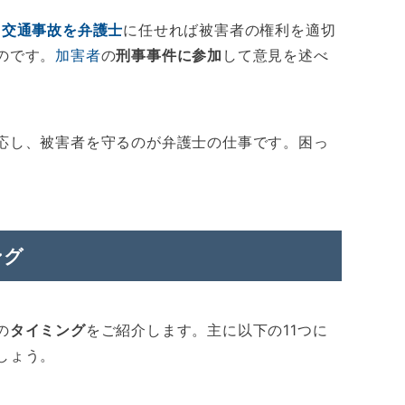
、
交通事故を弁護士
に任せれば被害者の権利を適切
のです。
加害者
の
刑事事件に参加
して意見を述べ
応し、被害者を守るのが弁護士の仕事です。困っ
ング
の
タイミング
をご紹介します。主に以下の11つに
しょう。