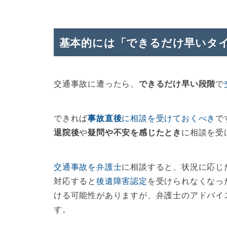
基本的には「できるだけ早いタ
交通事故に遭ったら、
できるだけ早い段階
で
できれば
事故直後
に相談を受けておくべき
で
退院後
や
疑問や不安を感じたとき
に相談を受
交通事故を弁護士
に相談すると、状況に応じ
対応すると
後遺障害認定
を受けられなくなっ
ける可能性がありますが、弁護士のアドバイ
す。