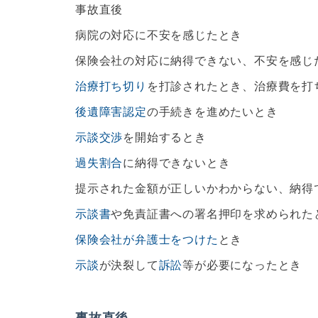
事故直後
病院の対応に不安を感じたとき
保険会社の対応に納得できない、不安を感じ
治療打ち切り
を打診されたとき、治療費を打
後遺障害認定
の手続きを進めたいとき
示談交渉
を開始するとき
過失割合
に納得できないとき
提示された金額が正しいかわからない、納得
示談書
や免責証書への署名押印を求められた
保険会社が弁護士をつけた
とき
示談
が決裂して
訴訟
等が必要になったとき
事故直後