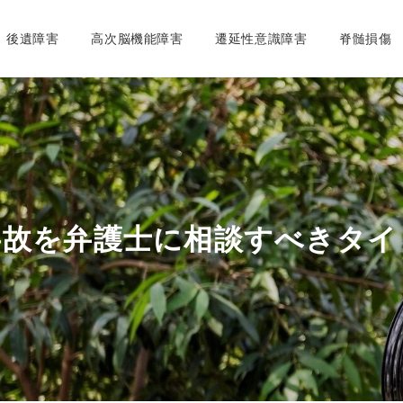
後遺障害
高次脳機能障害
遷延性意識障害
脊髄損傷
事故を弁護士に相談すべきタイ