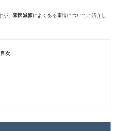
すが、
素因減額
によくある事情についてご紹介し
目次