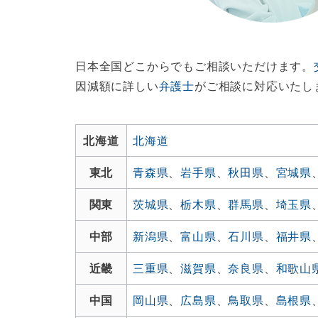
日本全国どこからでもご相談いただけます。
因減額に詳しい
弁護士
がご相談に対応いたし
北海道
北海道
東北
青森県
、
岩手県
、
秋田県
、
宮城県
関東
茨城県
、
栃木県
、
群馬県
、
埼玉県
中部
新潟県
、
富山県
、
石川県
、
福井県
近畿
三重県
、
滋賀県
、
奈良県
、
和歌山
中国
岡山県
、
広島県
、
鳥取県
、
島根県