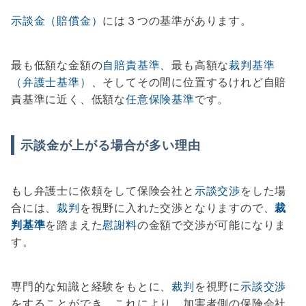
示談金（賠償金）
には３つの基準があります。
最も低額な金額の
自賠責基準
、最も高額な
裁判基準
（弁護士基準）
、そしてその間に位置するけれど自賠
責基準に近く、低額な
任意保険基準
です。
示談金が上がる場合が多い理由
もし弁護士に依頼をして保険会社と
示談交渉
をした場
合には、
裁判
を視野に入れた交渉となりますので、
裁
判基準
を踏まえた
慰謝料
の金額で交渉が可能になりま
す。
専門的な知識と経験をもとに、
裁判
を視野に
示談交渉
をすることができ、これにより、加害者側の保険会社