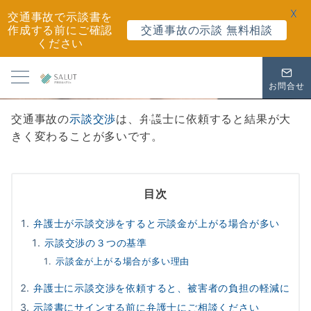
X
交通事故で示談書を
作成する前にご確認
交通事故の示談 無料相談
ください
示談交渉を弁護士に相談すべき理
お問合せ
由
交通事故の
示談交渉
は、弁護士に依頼すると結果が大
きく変わることが多いです。
目次
弁護士が示談交渉をすると示談金が上がる場合が多い
示談交渉の３つの基準
示談金が上がる場合が多い理由
弁護士に示談交渉を依頼すると、被害者の負担の軽減に
示談書にサインする前に弁護士にご相談ください