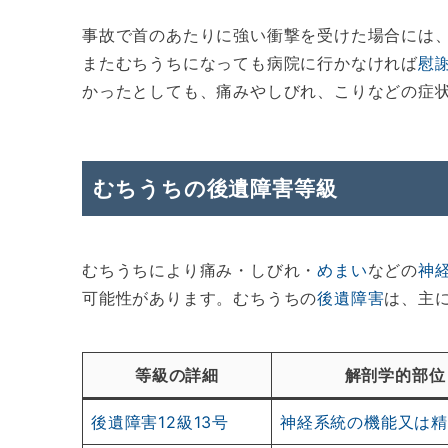
事故で首のあたりに強い衝撃を受けた場合には
またむちうちになっても病院に行かなければ
慰
かったとしても、痛みやしびれ、こりなどの症
むちうちの後遺障害等級
むちうちにより痛み・しびれ・
めまい
などの
神
可能性があります。むちうちの
後遺障害
は、主
等級の詳細
解剖学的部位
後遺障害12級13号
神経系統の機能又は