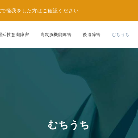
故で怪我をした方はご確認ください
遷延性意識障害
高次脳機能障害
後遺障害
むちうち
むちうち