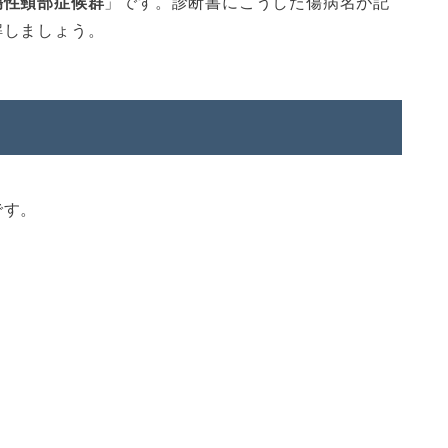
傷性頸部症候群
」です。診断書にこうした傷病名が記
解しましょう。
です。