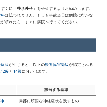
、すぐに「
整形外科
」を受診するようお勧めします。
謝料
は払われません。もしも事故当日は病院に行かな
状が顕れたら、すぐに病院へ行ってください。
経症状
が生じると、以下の
後遺障害等級
が認定される
に
12級
と
14級
に分かれます。
該当する基準
精神
局部に頑固な神経症状を残すもの