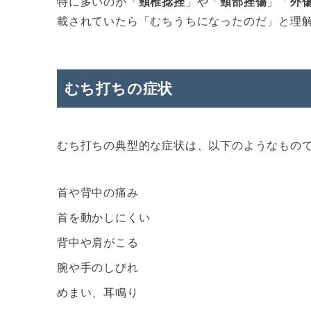
特に多いのが「
頸椎捻挫
」や「
頸部挫傷
」「
外
載されていたら「むちうちになったのだ」と理
むち打ちの症状
むち打ちの典型的な症状は、以下のようなもの
首や背中の痛み
首を動かしにくい
背中や肩がこる
腕や手のしびれ
めまい、耳鳴り